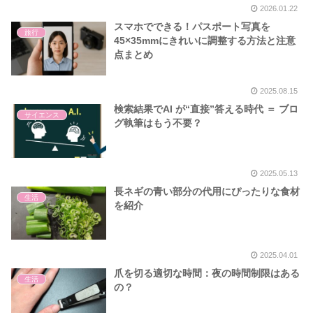
2026.01.22
スマホでできる！パスポート写真を
旅行
45×35mmにきれいに調整する方法と注意
点まとめ
2025.08.15
検索結果でAI が“直接”答える時代 ＝ ブロ
サイエンス
グ執筆はもう不要？
2025.05.13
長ネギの青い部分の代用にぴったりな食材
生活
を紹介
2025.04.01
爪を切る適切な時間：夜の時間制限はある
生活
の？