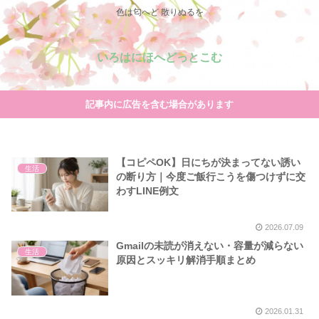
色は匂へど 散りぬるを
いろはにほへどっとこむ
記事内に広告を含む場合があります
【コピペOK】日にちが決まってない誘い
生活
の断り方｜今度ご飯行こうを傷つけずに交
わすLINE例文
2026.07.09
Gmailの未読が消えない・容量が減らない
生活
原因とスッキリ解消手順まとめ
2026.01.31