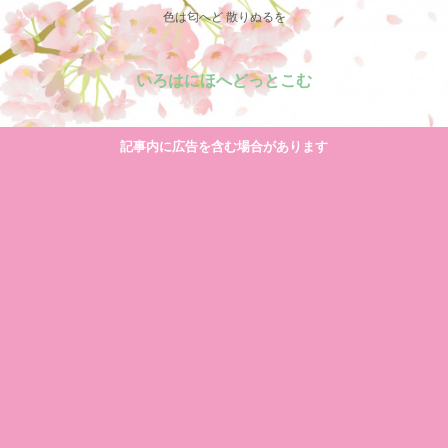
色は匂へど 散りぬるを
いろはにほへどっとこむ
記事内に広告を含む場合があります