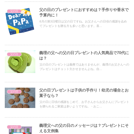
父の日のプレゼントにおすすめは？手作りや香水で
父の日
予算内に！
6月の第3日曜日は父の日ですね。お父さんへの日頃の感謝を込め
てプレゼントを贈る方も多いと思います。喜...
義理の父への父の日プレゼントの人気商品で70代に
父の日
は？
父の日のプレゼントは義務ではありませんが、義理のお父さんへの
プレゼントはチョット欠かせませんよね。自...
父の日プレゼントは子供の手作り！幼児の場合とお
父の日
菓子なら？
父の日に日頃の感謝をこめて、お子さんからお父さんにプレゼント
を贈られるご家庭は多いようですね。・おこ...
義理父への父の日のメッセージは？プレゼントにそ
父の日
える文例集