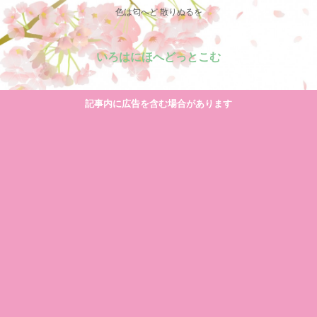
色は匂へど 散りぬるを
いろはにほへどっとこむ
記事内に広告を含む場合があります