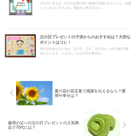
父の日と言えば、自分の父親の他に義理の父親がもうひとり、結婚
していればいますよね。普段から実の父のよ...
父の日プレゼントの子供からのおすすめは？大切な
父の日
ポイントはコレ！
母の日が終わると次は「父の日」です。父の日は、6月の第3日曜
日になります。ちなみにこの父の日の発祥は...
夏の花の花言葉で感謝を伝えるなら？愛
情や幸せは？
義理の父への父の日プレゼントの人気商
品で70代には？