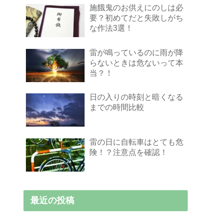
施餓鬼のお供えにのしは必
要？初めてだと失敗しがち
な作法3選！
雷が鳴っているのに雨が降
らないときは危ないって本
当？！
日の入りの時刻と暗くなる
までの時間比較
雷の日に自転車はとても危
険！？注意点を確認！
最近の投稿