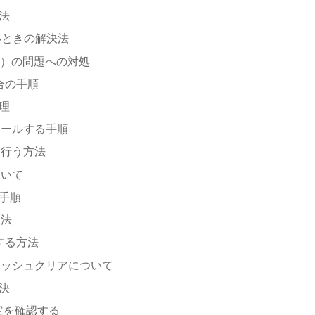
法
いときの解決法
ど）の問題への対処
合の手順
理
トールする手順
を行う方法
ついて
手順
方法
決する方法
ャッシュクリアについて
決
設定を確認する