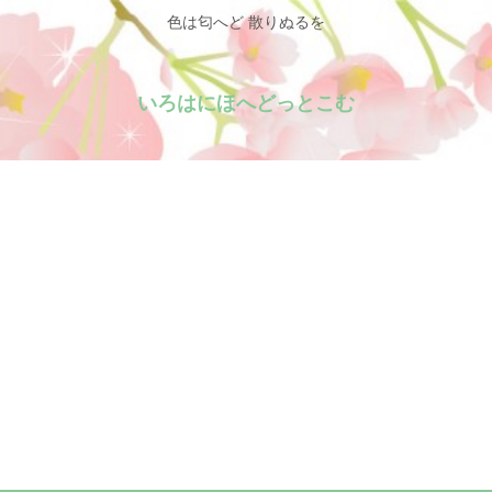
色は匂へど 散りぬるを
いろはにほへどっとこむ