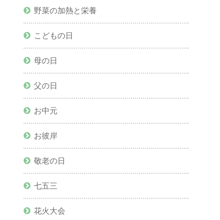
野菜の加熱と栄養
こどもの日
母の日
父の日
お中元
お彼岸
敬老の日
七五三
花火大会