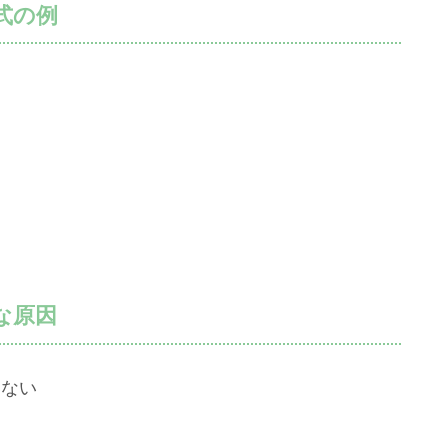
式の例
）
な原因
いない