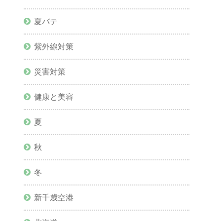
夏バテ
紫外線対策
災害対策
健康と美容
夏
秋
冬
新千歳空港