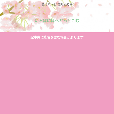
色は匂へど 散りぬるを
いろはにほへどっとこむ
記事内に広告を含む場合があります