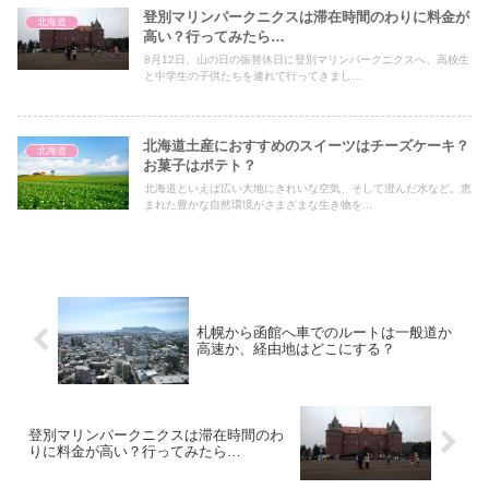
登別マリンパークニクスは滞在時間のわりに料金が
北海道
高い？行ってみたら…
8月12日、山の日の振替休日に登別マリンパークニクスへ、高校生
と中学生の子供たちを連れて行ってきまし...
北海道土産におすすめのスイーツはチーズケーキ？
北海道
お菓子はポテト？
北海道といえば広い大地にきれいな空気、そして澄んだ水など。恵
まれた豊かな自然環境がさまざまな生き物を...
札幌から函館へ車でのルートは一般道か
高速か、経由地はどこにする？
登別マリンパークニクスは滞在時間のわ
りに料金が高い？行ってみたら…