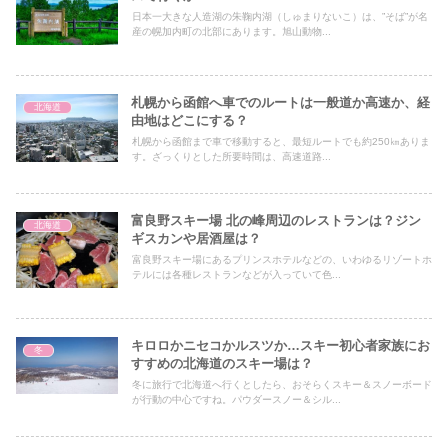
日本一大きな人造湖の朱鞠内湖（しゅまりないこ）は、”そば”が名
産の幌加内町の北部にあります。旭山動物...
札幌から函館へ車でのルートは一般道か高速か、経
北海道
由地はどこにする？
札幌から函館まで車で移動すると、最短ルートでも約250㎞ありま
す。ざっくりとした所要時間は、高速道路...
富良野スキー場 北の峰周辺のレストランは？ジン
北海道
ギスカンや居酒屋は？
富良野スキー場にあるプリンスホテルなどの、いわゆるリゾートホ
テルには各種レストランなどが入っていて色...
キロロかニセコかルスツか…スキー初心者家族にお
冬
すすめの北海道のスキー場は？
冬に旅行で北海道へ行くとしたら、おそらくスキー＆スノーボード
が行動の中心ですね。パウダースノー＆シル...