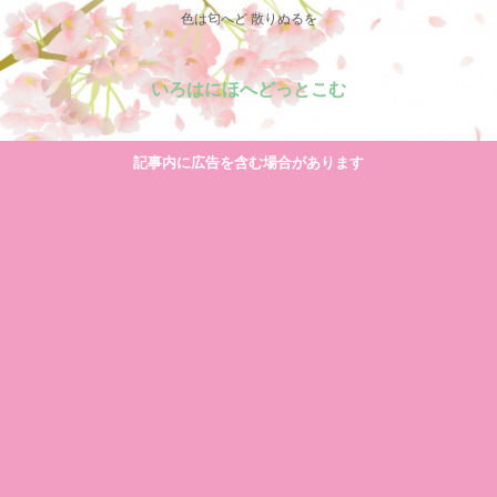
色は匂へど 散りぬるを
いろはにほへどっとこむ
記事内に広告を含む場合があります