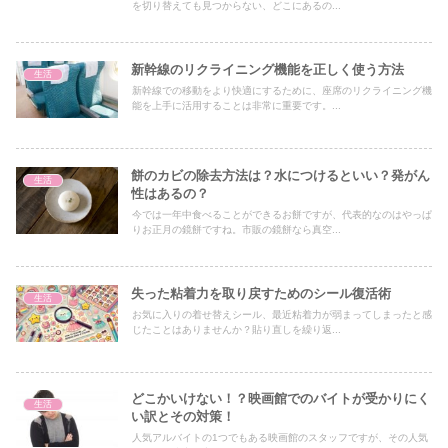
を切り替えても見つからない、どこにあるの...
新幹線のリクライニング機能を正しく使う方法
生活
新幹線での移動をより快適にするために、座席のリクライニング機
能を上手に活用することは非常に重要です。...
餅のカビの除去方法は？水につけるといい？発がん
生活
性はあるの？
今では一年中食べることができるお餅ですが、代表的なのはやっぱ
りお正月の鏡餅ですね。市販の鏡餅なら真空...
失った粘着力を取り戻すためのシール復活術
生活
お気に入りの着せ替えシール、最近粘着力が弱まってしまったと感
じたことはありませんか？貼り直しを繰り返...
どこかいけない！？映画館でのバイトが受かりにく
生活
い訳とその対策！
人気アルバイトの1つでもある映画館のスタッフですが、その人気