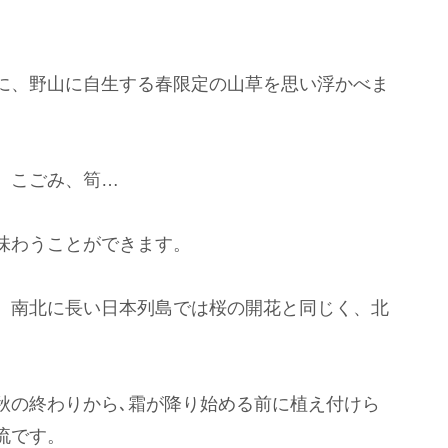
に、野山に自生する春限定の山草を思い浮かべま
、こごみ、筍…
味わうことができます。
、南北に長い日本列島では桜の開花と同じく、北
秋の終わりから､霜が降り始める前に植え付けら
流です。