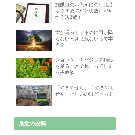
施餓鬼のお供えにのしは必
要？初めてだと失敗しがち
な作法3選！
雷が鳴っているのに雨が降
らないときは危ないって本
当？！
ショック！！バジルの摘心
を怠ることで起こってしま
う失敗談
「やまてせん」「 やまのて
せん」正しいのはどっち？
最近の投稿