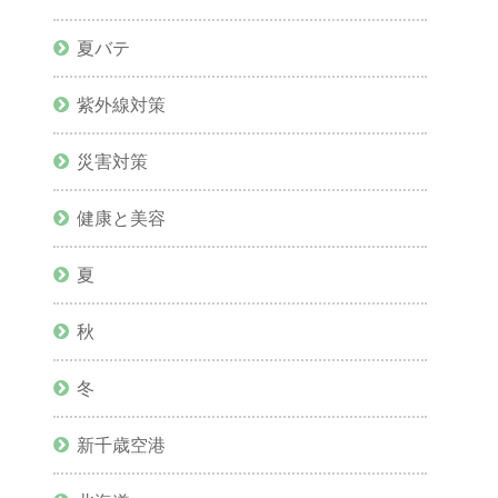
夏バテ
紫外線対策
災害対策
健康と美容
夏
秋
冬
新千歳空港