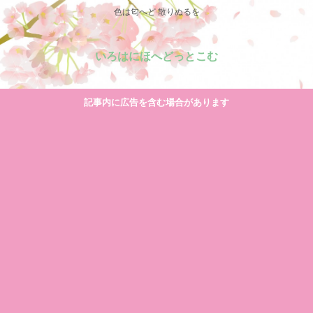
色は匂へど 散りぬるを
いろはにほへどっとこむ
記事内に広告を含む場合があります