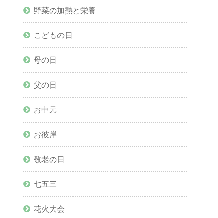
野菜の加熱と栄養
こどもの日
母の日
父の日
お中元
お彼岸
敬老の日
七五三
花火大会