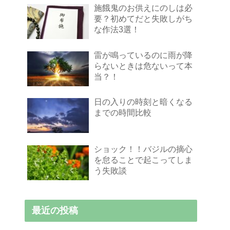
施餓鬼のお供えにのしは必
要？初めてだと失敗しがち
な作法3選！
雷が鳴っているのに雨が降
らないときは危ないって本
当？！
日の入りの時刻と暗くなる
までの時間比較
ショック！！バジルの摘心
を怠ることで起こってしま
う失敗談
最近の投稿