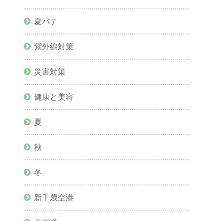
夏バテ
紫外線対策
災害対策
健康と美容
夏
秋
冬
新千歳空港