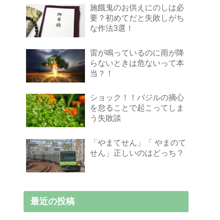
施餓鬼のお供えにのしは必
要？初めてだと失敗しがち
な作法3選！
雷が鳴っているのに雨が降
らないときは危ないって本
当？！
ショック！！バジルの摘心
を怠ることで起こってしま
う失敗談
「やまてせん」「 やまのて
せん」正しいのはどっち？
最近の投稿