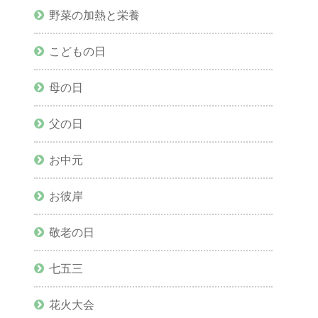
野菜の加熱と栄養
こどもの日
母の日
父の日
お中元
お彼岸
敬老の日
七五三
花火大会