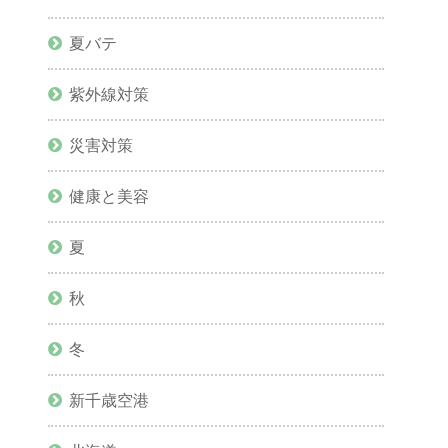
夏バテ
紫外線対策
災害対策
健康と美容
夏
秋
冬
新千歳空港