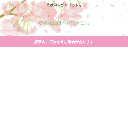
色は匂へど 散りぬるを
いろはにほへどっとこむ
記事内に広告を含む場合があります