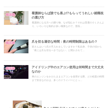
看護師ならば誰でも喜ぶ!?もらってうれしい就職祝
生活
の選び方
看護師になる方への贈り物、なぜ悩むか？それは普通のＯＬさんよ
り、いろいろな制約が多い職業なので、普段...
爪を切る適切な時間：夜の時間制限はあるの？
生活
皆さんはいつ爪の手入れをしていますか？私自身、子供の頃から
「夜には爪を切るべきではない」と聞かされて...
アイドリング中のエアコン使用は何時間まで大丈夫
生活
なのか
車のエンジンをかけたままエアコンを使用する際、どの程度の時間
まで安全なのかは、多くのドライバーにとっ...