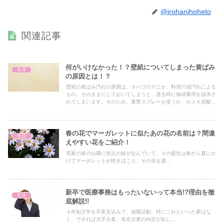
@irohanihoheto
関連記事
何がいけなかった！？壁紙についてしまった黄ばみ
生活
の原因とは！？
壁紙の黄ばみ汚れの原因は、タバコのヤニか、料理の油汚れによる
もの。そのままにしておいてしまうと、退去時に修繕費用を請求さ
れてしまいます。そのため、重曹スプレーを使うか、セスキ炭酸ソ
ーダを使って、黄ばみ汚れを落としていきましょう。
春の花でマーガレットに似たあの花の名前は？間違
生活
えやすい花をご紹介！
実家の家のお隣に祖父の妹が住んでいて、その庭先は春から夏にか
けてマーガレットが咲きほこり、その前を通...
新卒で医療事務はもったいないって本当!?理由を徹
生活
底解説!!
４年制大学を卒業見込みで、就職活動。特にこれといった夢はな
く、できれば大手企業、有名企業の内定が欲し...