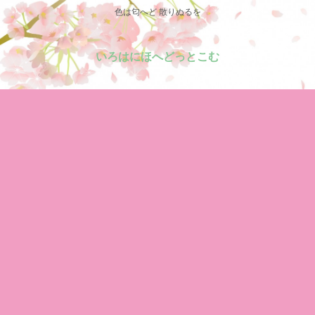
色は匂へど 散りぬるを
いろはにほへどっとこむ