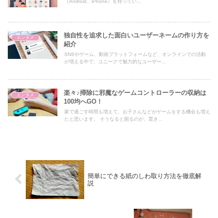
（Android、iPhone）を持ってい...
独自性を追求した面白いユーザーネームの作り方を
エンタメ
紹介
SNSやゲーム、動画プラットフォームなど、オンラインでの活動
が増える中で、ユニークで魅力的なユーザー...
楽々♪掃除に邪魔なゲームコントローラーの収納は
エンタメ
100均へGO！
家で過ごす時間も増えて、お子さんなどがゲームをする機会も増え
たと思います。 そうなると困るのが、置き...
簡単にできる紙のしわ取り方法を徹底解
説