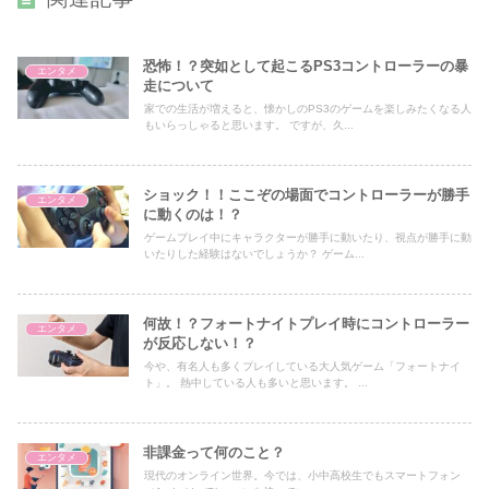
恐怖！？突如として起こるPS3コントローラーの暴
エンタメ
走について
家での生活が増えると、懐かしのPS3のゲームを楽しみたくなる人
もいらっしゃると思います。 ですが、久...
ショック！！ここぞの場面でコントローラーが勝手
エンタメ
に動くのは！？
ゲームプレイ中にキャラクターが勝手に動いたり、視点が勝手に動
いたりした経験はないでしょうか？ ゲーム...
何故！？フォートナイトプレイ時にコントローラー
エンタメ
が反応しない！？
今や、有名人も多くプレイしている大人気ゲーム「フォートナイ
ト」。 熱中している人も多いと思います。 ...
非課金って何のこと？
エンタメ
現代のオンライン世界。今では、小中高校生でもスマートフォン