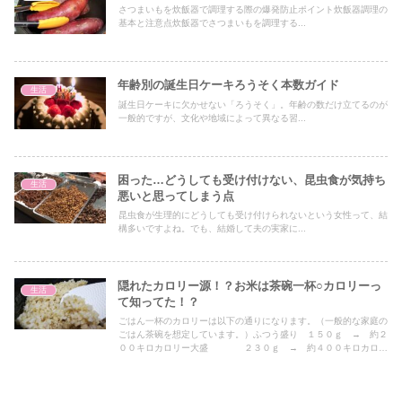
さつまいもを炊飯器で調理する際の爆発防止ポイント炊飯器調理の
基本と注意点炊飯器でさつまいもを調理する...
年齢別の誕生日ケーキろうそく本数ガイド
生活
誕生日ケーキに欠かせない「ろうそく」。年齢の数だけ立てるのが
一般的ですが、文化や地域によって異なる習...
困った…どうしても受け付けない、昆虫食が気持ち
生活
悪いと思ってしまう点
昆虫食が生理的にどうしても受け付けられないという女性って、結
構多いですよね。でも、結婚して夫の実家に...
隠れたカロリー源！？お米は茶碗一杯○カロリーっ
生活
て知ってた！？
ごはん一杯のカロリーは以下の通りになります。（一般的な家庭の
ごはん茶碗を想定しています。）ふつう盛り １５０ｇ → 約２
００キロカロリー大盛 ２３０ｇ → 約４００キロカロリ
ー子供用の茶碗 １００ｇ → 約１６０キロカロリー