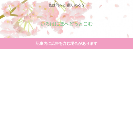
色は匂へど 散りぬるを
いろはにほへどっとこむ
記事内に広告を含む場合があります