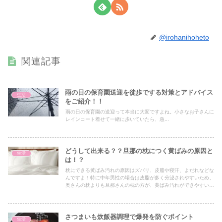
@irohanihoheto
関連記事
雨の日の保育園送迎を徒歩でする対策とアドバイス
生活
をご紹介！！
雨の日の保育園の送迎って本当に大変ですよね。小さなお子さんに
レインコート着せて一緒に歩いていたら、急...
どうして出来る？？旦那の枕につく黄ばみの原因と
生活
は！？
枕にできる黄ばみ汚れの原因はズバリ、皮脂や寝汗、よだれなどな
んですよ！特に中年男性の場合は皮脂が多く分泌されやすいため、
奥さんの枕よりも旦那さんの枕の方が、黄ばみ汚れができやすいん
です…。
さつまいも炊飯器調理で爆発を防ぐポイント
生活