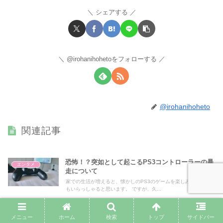
シェアする
@irohanihohetoをフォローする
@irohanihoheto
関連記事
恐怖！？突如として起こるPS3コントローラーの暴
エンタメ
走について
家での生活が増えると、懐かしのPS3のゲームを楽しみたくなる人
もいらっしゃると思います。 ですが、久...
メニュー
ホーム
検索
トップ
サイドバー
ゲームプレイにおける非課金と無課金の選択肢とは