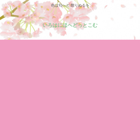
色は匂へど 散りぬるを
いろはにほへどっとこむ