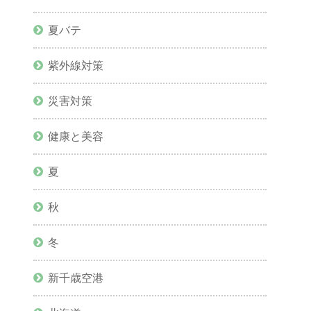
夏バテ
紫外線対策
災害対策
健康と美容
夏
秋
冬
新千歳空港