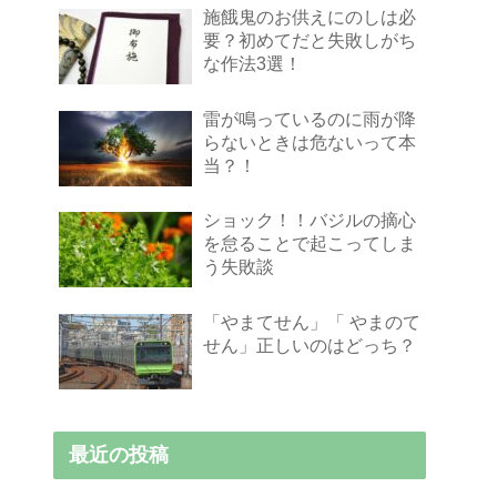
施餓鬼のお供えにのしは必
要？初めてだと失敗しがち
な作法3選！
雷が鳴っているのに雨が降
らないときは危ないって本
当？！
ショック！！バジルの摘心
を怠ることで起こってしま
う失敗談
「やまてせん」「 やまのて
せん」正しいのはどっち？
最近の投稿