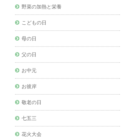
野菜の加熱と栄養
こどもの日
母の日
父の日
お中元
お彼岸
敬老の日
七五三
花火大会