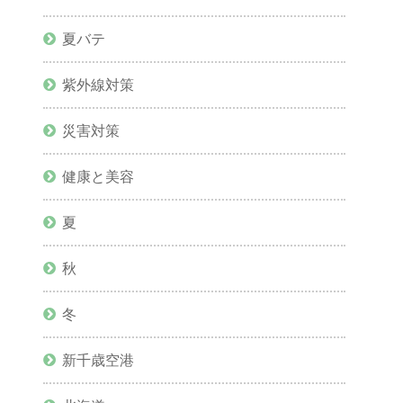
夏バテ
紫外線対策
災害対策
健康と美容
夏
秋
冬
新千歳空港