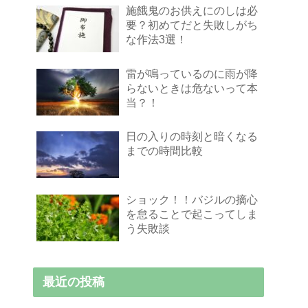
施餓鬼のお供えにのしは必
要？初めてだと失敗しがち
な作法3選！
雷が鳴っているのに雨が降
らないときは危ないって本
当？！
日の入りの時刻と暗くなる
までの時間比較
ショック！！バジルの摘心
を怠ることで起こってしま
う失敗談
最近の投稿