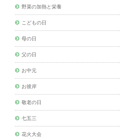
野菜の加熱と栄養
こどもの日
母の日
父の日
お中元
お彼岸
敬老の日
七五三
花火大会