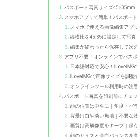
パスポート写真サイズ45×35m
スマホアプリで簡単！パスポー
スマホで使える画像編集アプ
縦横比を45:35に設定して写
編集が終わったら保存して次
アプリ不要！オンラインでパス
日本語対応で安心！ILoveI
ILoveIMGで画像サイズを調
オンラインツール利用時の注
パスポート写真を印刷前にチェ
顔の位置は中央に｜角度・バ
背景は白や淡い無地｜不要な
画質は高解像度をキープ｜保
顔のサイズと余白バランスを