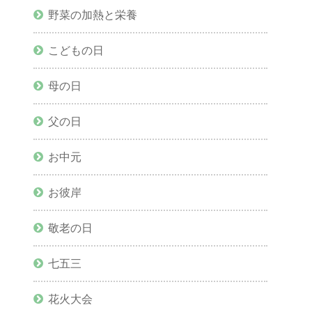
野菜の加熱と栄養
こどもの日
母の日
父の日
お中元
お彼岸
敬老の日
七五三
花火大会