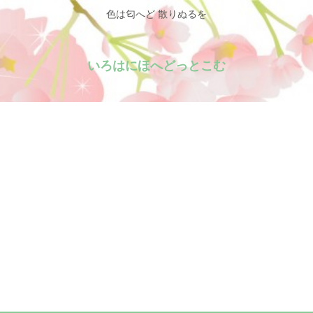
色は匂へど 散りぬるを
いろはにほへどっとこむ