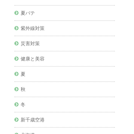
夏バテ
紫外線対策
災害対策
健康と美容
夏
秋
冬
新千歳空港