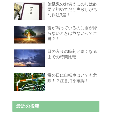
施餓鬼のお供えにのしは必
要？初めてだと失敗しがち
な作法3選！
雷が鳴っているのに雨が降
らないときは危ないって本
当？！
日の入りの時刻と暗くなる
までの時間比較
雷の日に自転車はとても危
険！？注意点を確認！
最近の投稿