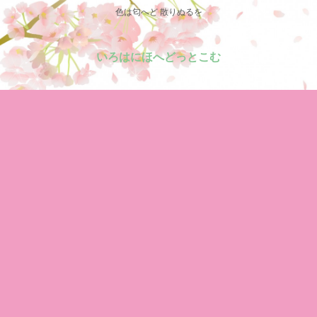
色は匂へど 散りぬるを
いろはにほへどっとこむ