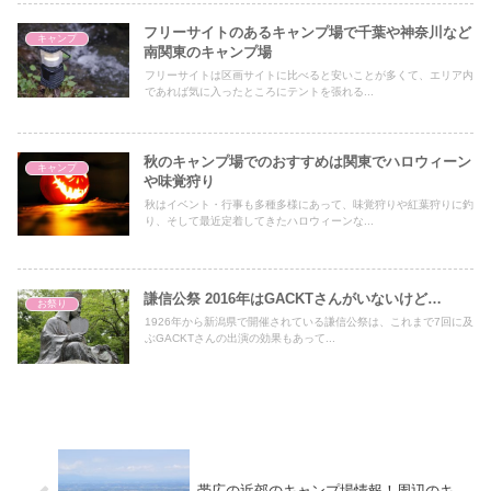
フリーサイトのあるキャンプ場で千葉や神奈川など
キャンプ
南関東のキャンプ場
フリーサイトは区画サイトに比べると安いことが多くて、エリア内
であれば気に入ったところにテントを張れる...
秋のキャンプ場でのおすすめは関東でハロウィーン
キャンプ
や味覚狩り
秋はイベント・行事も多種多様にあって、味覚狩りや紅葉狩りに釣
り、そして最近定着してきたハロウィーンな...
謙信公祭 2016年はGACKTさんがいないけど…
お祭り
1926年から新潟県で開催されている謙信公祭は、これまで7回に及
ぶGACKTさんの出演の効果もあって...
帯広の近郊のキャンプ場情報！周辺のキ