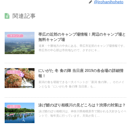
@irohanihoheto
関連記事
帯広の近郊のキャンプ場情報！周辺のキャンプ場と
キャンプ
無料キャンプ場
道東・十勝地方の中央にある、帯広市近郊のキャンプ場情報です。
帯広市の中心部は市街地なので、さすがにキ...
にいがた 冬 食の陣 当日座 2019の各会場の詳細情
お祭り
報！
新潟の食を堪能できる一大イベントが「新潟 食の陣」。そのメイ
ンとなる「にいがた冬 食の陣 当日座」も...
泳げ鯉のぼり相模川の見どころは？渋滞の対策は？
お祭り
泳げ鯉のぼり相模川は、神奈川県相模原市で開かれる大好きなイベ
ントで、毎年見に行っています。天気が良く...