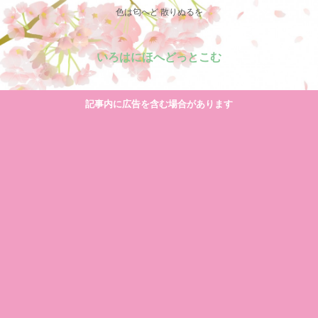
色は匂へど 散りぬるを
いろはにほへどっとこむ
記事内に広告を含む場合があります