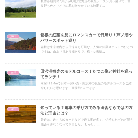
夏休み期間の7月から8月は北海道の観光シーズン真っ盛りで、富
良野も色とりどりの花を咲かせている時期で...
箱根の紅葉を見にロマンスカーで日帰り！芦ノ湖や
旅行
パワースポット巡り
箱根は東京都内から日帰りも可能な、人気の紅葉スポットのひとつ
ですね。山あり谷あり湖ありで、様々な表情...
田沢湖観光のモデルコース！たつこ像と神社を巡っ
旅行
てランチ！
水深423.4mで日本一深い湖・田沢湖の観光のモデルコースをご紹
介したいと思います。直径約6㎞でほぼ...
知っている？電車の乗り方でみる田舎ならではの方
旅行
法と理由とは？
最近は、改札もICカードなどで通る事が多く、切符をわざわざ買う
機会も少なくなってきました。 しかし、...