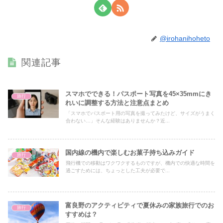
@irohanihoheto
関連記事
スマホでできる！パスポート写真を45×35mmにき
旅行
れいに調整する方法と注意点まとめ
「スマホでパスポート用の写真を撮ってみたけど、サイズがうまく
合わない…」そんな経験はありませんか？近...
国内線の機内で楽しむお菓子持ち込みガイド
旅行
飛行機での移動はワクワクするものですが、機内での快適な時間を
過ごすためには、ちょっとした工夫が必要で...
富良野のアクティビティで夏休みの家族旅行でのお
旅行
すすめは？