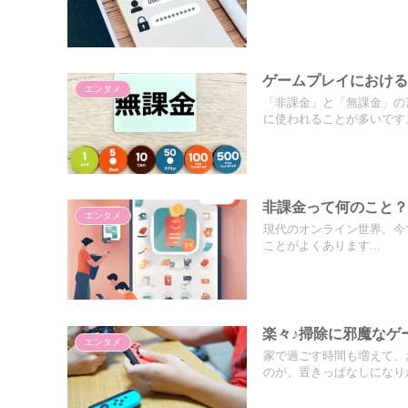
ゲームプレイにおけ
エンタメ
「非課金」と「無課金」の
に使われることが多いです。
非課金って何のこと
エンタメ
現代のオンライン世界。今では
ことがよくあります...
楽々♪掃除に邪魔なゲ
エンタメ
家で過ごす時間も増えて、
のが、置きっぱなしになりが