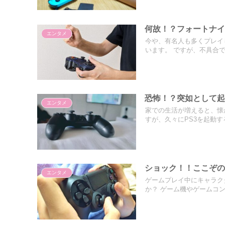
何故！？フォートナ
エンタメ
今や、有名人も多くプレイ
います。 ですが、不具合でコ
恐怖！？突如として起
エンタメ
家での生活が増えると、懐
すが、久々にPS3を起動する.
ショック！！ここぞ
エンタメ
ゲームプレイ中にキャラク
か？ ゲーム機やゲームコント