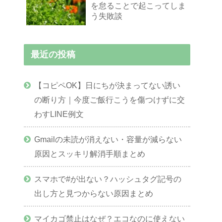
を怠ることで起こってしま
う失敗談
最近の投稿
【コピペOK】日にちが決まってない誘い
の断り方｜今度ご飯行こうを傷つけずに交
わすLINE例文
Gmailの未読が消えない・容量が減らない
原因とスッキリ解消手順まとめ
スマホで#が出ない？ハッシュタグ記号の
出し方と見つからない原因まとめ
マイカゴ禁止はなぜ？エコなのに使えない