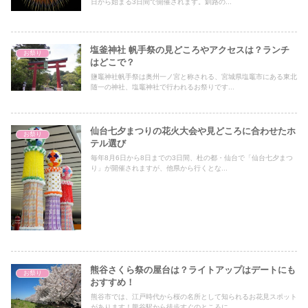
日から始まる3日間で開催されます。釧路の...
塩釜神社 帆手祭の見どころやアクセスは？ランチ
お祭り
はどこで？
鹽竈神社帆手祭は奥州一ノ宮と称される、宮城県塩竈市にある東北
随一の神社、塩竈神社で行われるお祭りです...
仙台七夕まつりの花火大会や見どころに合わせたホ
お祭り
テル選び
毎年8月6日から8日までの3日間、杜の都・仙台で「仙台七夕まつ
り」が開催されますが、他県から行くとな...
熊谷さくら祭の屋台は？ライトアップはデートにも
お祭り
おすすめ！
熊谷市では、江戸時代から桜の名所として知られるお花見スポット
があります！熊谷駅から徒歩すぐのところに...