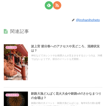
@irohanihoheto
関連記事
波上宮 節分祭へのアクセスや見どころ、混雑状況
お祭り
は？
神社などでタレントやお相撲さんが豆まきをするというのは、沖縄
ではないようです。節分のイベントも児童館...
釧路大漁どんぱく花火大会や釧路oh!!さかなまつり
花火大会
の会場は？
釧路の秋の大イベント・釧路大漁どんぱくは、毎年9月の第1金曜