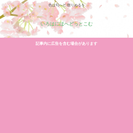
色は匂へど 散りぬるを
いろはにほへどっとこむ
記事内に広告を含む場合があります