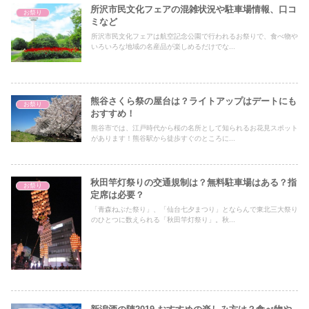
所沢市民文化フェアの混雑状況や駐車場情報、口コ
お祭り
ミなど
所沢市民文化フェアは航空記念公園で行われるお祭りで、食べ物や
いろいろな地域の名産品が楽しめるだけでな...
熊谷さくら祭の屋台は？ライトアップはデートにも
お祭り
おすすめ！
熊谷市では、江戸時代から桜の名所として知られるお花見スポット
があります！熊谷駅から徒歩すぐのところに...
秋田竿灯祭りの交通規制は？無料駐車場はある？指
お祭り
定席は必要？
「青森ねぶた祭り」、「仙台七夕まつり」とならんで東北三大祭り
のひとつに数えられる「秋田竿灯祭り」。秋...