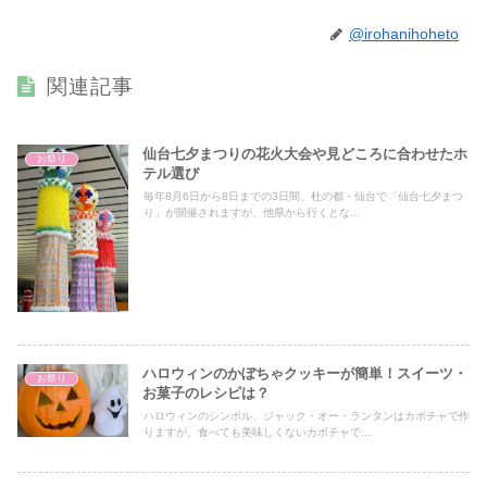
@irohanihoheto
関連記事
仙台七夕まつりの花火大会や見どころに合わせたホ
お祭り
テル選び
毎年8月6日から8日までの3日間、杜の都・仙台で「仙台七夕まつ
り」が開催されますが、他県から行くとな...
ハロウィンのかぼちゃクッキーが簡単！スイーツ・
お祭り
お菓子のレシピは？
ハロウィンのシンボル、ジャック・オー・ランタンはカボチャで作
りますが、食べても美味しくないカボチャで...