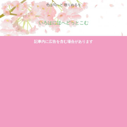
色は匂へど 散りぬるを
いろはにほへどっとこむ
記事内に広告を含む場合があります