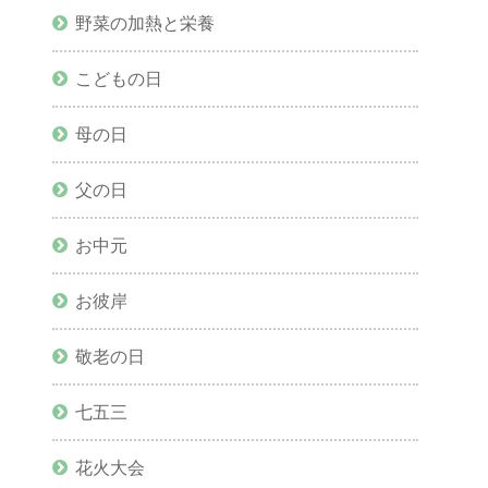
野菜の加熱と栄養
こどもの日
母の日
父の日
お中元
お彼岸
敬老の日
七五三
花火大会