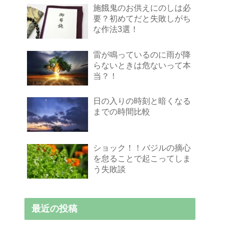
施餓鬼のお供えにのしは必
要？初めてだと失敗しがち
な作法3選！
雷が鳴っているのに雨が降
らないときは危ないって本
当？！
日の入りの時刻と暗くなる
までの時間比較
ショック！！バジルの摘心
を怠ることで起こってしま
う失敗談
最近の投稿