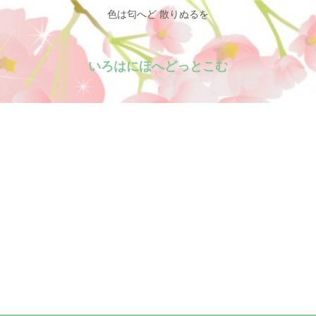
色は匂へど 散りぬるを
いろはにほへどっとこむ