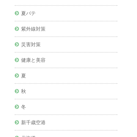
夏バテ
紫外線対策
災害対策
健康と美容
夏
秋
冬
新千歳空港