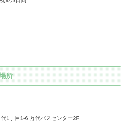
(祝)の3日間
催場所
1丁目1-6 万代バスセンター2F