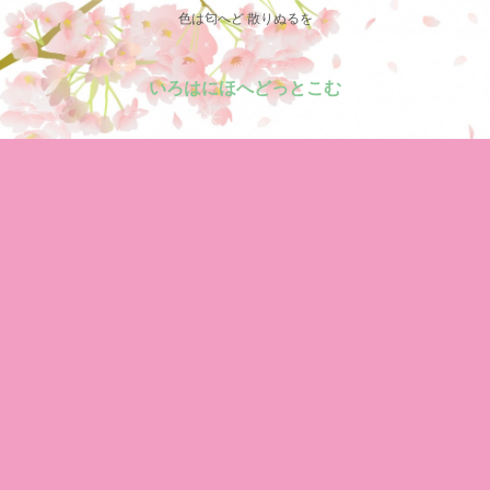
色は匂へど 散りぬるを
いろはにほへどっとこむ