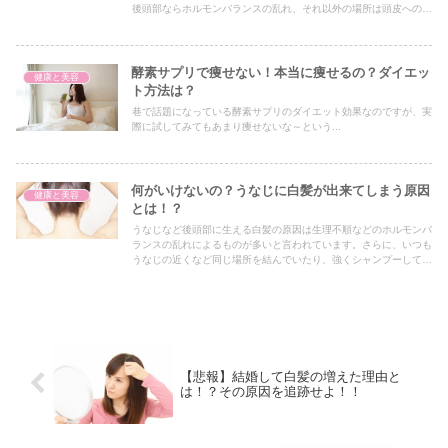
後頭部ならホルモンバランスの乱れ、それ以外の場所は頭皮への刺
激などですね。
酵素サプリで痩せない！本当に痩せるの？ダイエッ
健康と美容
ト方法は？
巷で話題になっている酵素サプリのダイエット効果なのですが、実
際に試してみてもあまり痩せないな～という...
何がいけないの？うなじに白髪が出来てしまう原因
健康と美容
とは！？
うなじなど後頭部に生える白髪の原因は生理不順などのホルモンバ
ランスの乱れによるものが多いと言われています。さらに、いつも
うなじの近くなど同じ場所を結んでいたり、強くシャンプーして負
荷をかけたりすることも白髪の原因になることが！
【悲報】結婚して白髪の増えた理由と
は！？その原因を追跡せよ！！