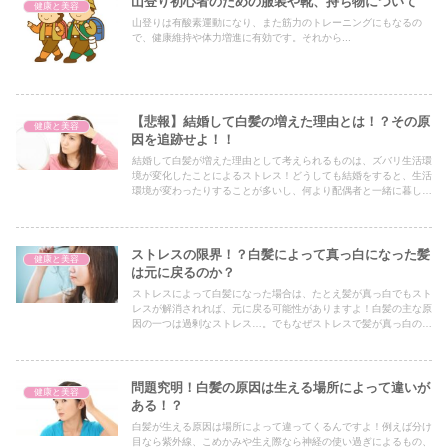
山登り初心者のための服装や靴、持ち物について
健康と美容
山登りは有酸素運動になり、また筋力のトレーニングにもなるの
で、健康維持や体力増進に有効です。それから...
【悲報】結婚して白髪の増えた理由とは！？その原
健康と美容
因を追跡せよ！！
結婚して白髪が増えた理由として考えられるものは、ズバリ生活環
境が変化したことによるストレス！どうしても結婚をすると、生活
環境が変わったりすることが多いし、何より配偶者と一緒に暮して
いくなかで、ストレスを感じることもあるでしょう…。
ストレスの限界！？白髪によって真っ白になった髪
健康と美容
は元に戻るのか？
ストレスによって白髪になった場合は、たとえ髪が真っ白でもスト
レスが解消されれば、元に戻る可能性がありますよ！白髪の主な原
因の一つは過剰なストレス…。でもなぜストレスで髪が真っ白の白
髪になることがあるんでしょうか？
問題究明！白髪の原因は生える場所によって違いが
健康と美容
ある！？
白髪が生える原因は場所によって違ってくるんですよ！例えば分け
目なら紫外線、こめかみや生え際なら神経の使い過ぎによるもの、