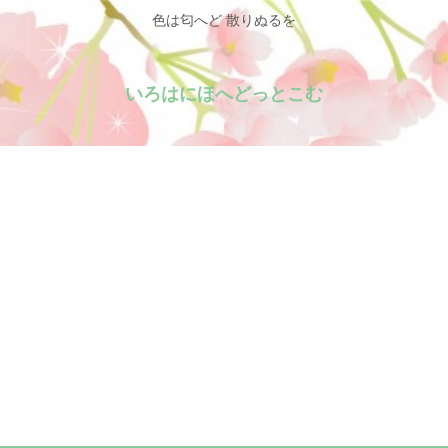
色は匂へど 散りぬるを
いろはにほへどっとこむ