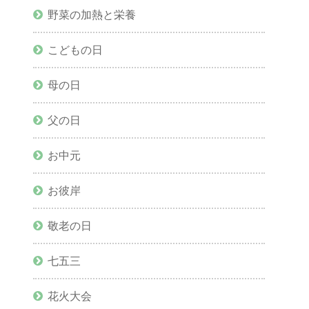
野菜の加熱と栄養
こどもの日
母の日
父の日
お中元
お彼岸
敬老の日
七五三
花火大会