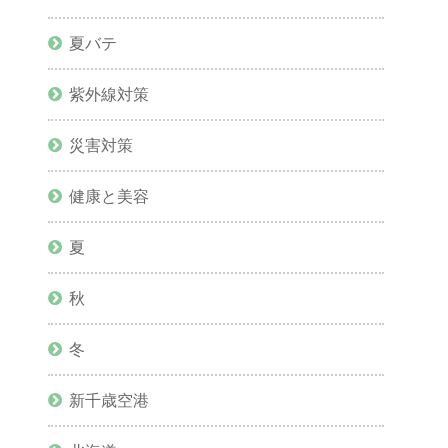
夏バテ
紫外線対策
災害対策
健康と美容
夏
秋
冬
新千歳空港