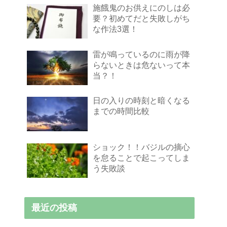
施餓鬼のお供えにのしは必
要？初めてだと失敗しがち
な作法3選！
雷が鳴っているのに雨が降
らないときは危ないって本
当？！
日の入りの時刻と暗くなる
までの時間比較
ショック！！バジルの摘心
を怠ることで起こってしま
う失敗談
最近の投稿