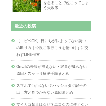
を怠ることで起こってしま
う失敗談
最近の投稿
【コピペOK】日にちが決まってない誘い
の断り方｜今度ご飯行こうを傷つけずに交
わすLINE例文
Gmailの未読が消えない・容量が減らない
原因とスッキリ解消手順まとめ
スマホで#が出ない？ハッシュタグ記号の
出し方と見つからない原因まとめ
マイカゴ禁止はなぜ？エコなのに使えない