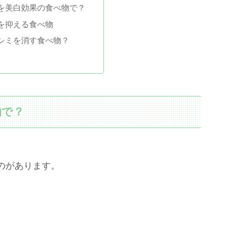
を美白効果の食べ物で？
を抑える食べ物
シミを消す食べ物？
物で？
のがあります。