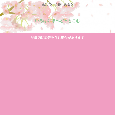
色は匂へど 散りぬるを
いろはにほへどっとこむ
記事内に広告を含む場合があります