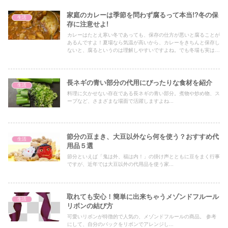
家庭のカレーは季節を問わず腐るって本当!?冬の保
生活
存に注意せよ!
カレーはたとえ寒い冬であっても、保存の仕方が悪いと腐ることが
あるんですよ！夏場なら気温が高いから、カレーをきちんと保存し
ないと、腐るというのは理解しやすいですよね。でも冬場も実は油
断できないのです！
長ネギの青い部分の代用にぴったりな食材を紹介
生活
料理に欠かせない存在である長ネギの青い部分。煮物や炒め物、ス
ープなど、さまざまな場面で活躍しますよね...
節分の豆まき、大豆以外なら何を使う？おすすめ代
生活
用品５選
節分といえば「鬼は外、福は内！」の掛け声とともに豆をまく行事
ですが、近年では大豆以外の代用品を使う家...
取れても安心！簡単に出来ちゃうメゾンドフルール
生活
リボンの結び方
可愛いリボンが特徴的で人気の、メゾンドフルールの商品。 参考
にして、自分のバックをリボンでアレンジし...