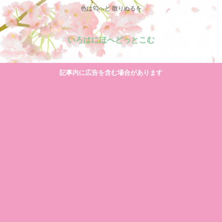
色は匂へど 散りぬるを
いろはにほへどっとこむ
記事内に広告を含む場合があります