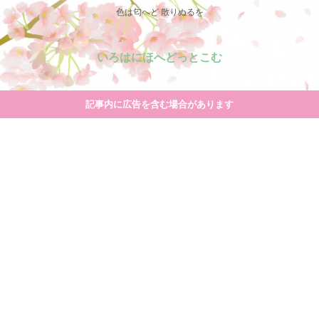
色は匂へど 散りぬるを
いろはにほへどっとこむ
記事内に広告を含む場合があります