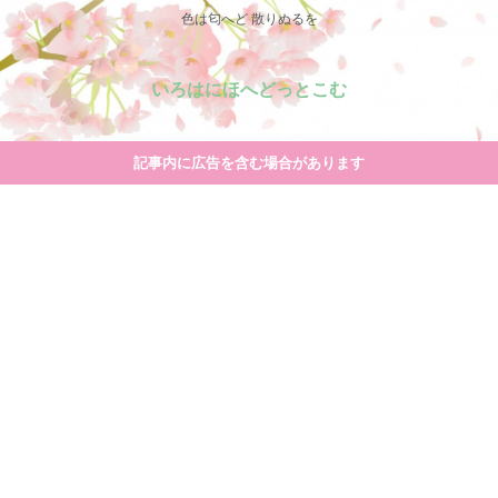
色は匂へど 散りぬるを
いろはにほへどっとこむ
記事内に広告を含む場合があります