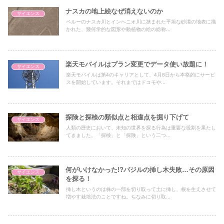
ナスカの地上絵なぜ消えないのか
サイエンス
ペルーのナスカ川とインヘニオ川に挟まれた平坦な砂漠の地表に描
かれた、幾何学的な図形や動植物の絵の総称...
楽天モバイルはプラン変更でデータ使い放題に！
サイエンス
楽天モバイルは第4のキャリアとして、4月8日から本格的にサービ
スを開始しています。それまではドコモや...
探険と探検の類似点と相違点を掘り下げて
サイエンス
人類の歴史において、未知の世界を探る行為は重要な役割を果たし
てきました。「探検」と「探険」という二つ...
何がいけなかった!?バジルの挿し木失敗…その原因
サイエンス
を探る！
挿し木というのは株の一部を切り取って土に挿し、根を生えさせて
増やす栽培法のことですね。ちなみに切り取...