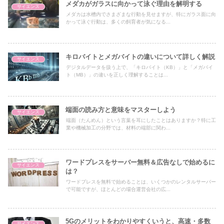
メダカがガラスに向かって泳ぐ理由を解明する
サイエンス
メダカは水槽内でさまざまな行動を見せますが、特にガラス面に向
かって泳ぐ行動は、多くの飼育者が気になる...
キロバイトとメガバイトの違いについて詳しく解説
サイエンス
デジタルデータを扱う上で、「キロバイト（KB）」と「メガバイ
ト（MB）」の違いを正しく理解することは...
端面の読み方と意味をマスターしよう
サイエンス
端面（たんめん）という言葉を耳にしたことはありますか？特に工
業や機械加工の分野では、材料の端部に関わ...
ワードプレスをサーバー無料＆広告なしで始めるに
サイエンス
は？
ワードプレスを無料で始めることは、いくつかのレンタルサーバー
で可能ですが、ほとんどの場合運営会社の広...
5Gのメリットをわかりやすくいうと、高速・多数
サイエンス