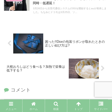
同時・低遅延！
3月26日から次世代通信システムの5Gを開始するとauが発表しま
した。ちなみにドコモは3月25日、ソ...
困った!!Diorの包装リボンが取れたときの
正しい結び方は?
大根おろしはどう食べる？加熱で栄養は
低下する？
コメント
コメントを書き込む
メニュー
ホーム
検索
トップ
サイドバー