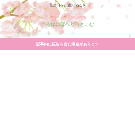
色は匂へど 散りぬるを
いろはにほへどっとこむ
記事内に広告を含む場合があります