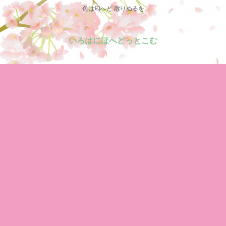
色は匂へど 散りぬるを
いろはにほへどっとこむ