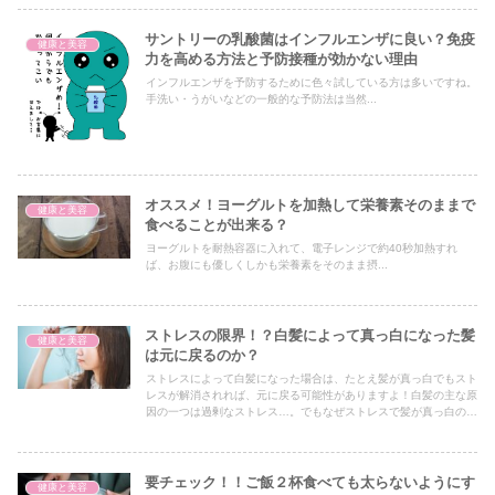
サントリーの乳酸菌はインフルエンザに良い？免疫
健康と美容
力を高める方法と予防接種が効かない理由
インフルエンザを予防するために色々試している方は多いですね。
手洗い・うがいなどの一般的な予防法は当然...
オススメ！ヨーグルトを加熱して栄養素そのままで
健康と美容
食べることが出来る？
ヨーグルトを耐熱容器に入れて、電子レンジで約40秒加熱すれ
ば、お腹にも優しくしかも栄養素をそのまま摂...
ストレスの限界！？白髪によって真っ白になった髪
健康と美容
は元に戻るのか？
ストレスによって白髪になった場合は、たとえ髪が真っ白でもスト
レスが解消されれば、元に戻る可能性がありますよ！白髪の主な原
因の一つは過剰なストレス…。でもなぜストレスで髪が真っ白の白
髪になることがあるんでしょうか？
要チェック！！ご飯２杯食べても太らないようにす
健康と美容