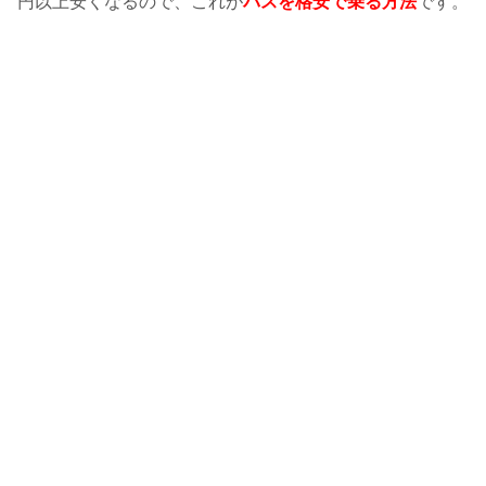
円以上安くなるので、これが
バスを格安で乗る方法
です。