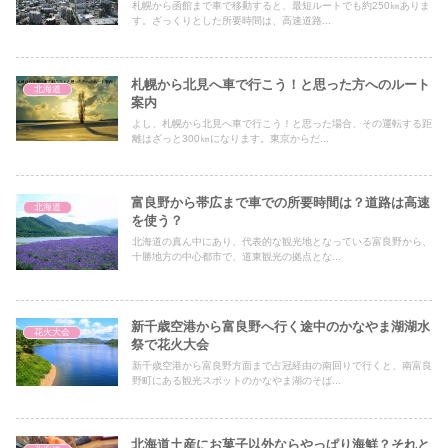
札幌から函館まで車で移動すると、最短ルートでも約250㎞ありま
す。ざっくりとした所要時間は、高速道路...
札幌から北見へ車で行こう！と思った方へのルート
北海道
案内
よし、札幌から北見へ車で行こう！と思った場合、その運転する距
離はざっと300㎞になります。東京からだ...
富良野から帯広まで車での所要時間は？道路は高速
北海道
を使う？
北海道の真ん中にあり、代表的な観光地となっている富良野から、
十勝地方の中心都市で、道東観光の拠点とな...
新千歳空港から富良野へ行く途中のかなやま湖湖水
花火大会
祭で花火大会
新千歳空港から富良野方面まで占冠経由の南回りで行くと、南富良
野町にある観光スポットのかなやま湖のそば...
北海道土産にお菓子以外ならやっぱり海鮮？それと