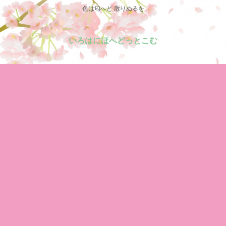
色は匂へど 散りぬるを
いろはにほへどっとこむ