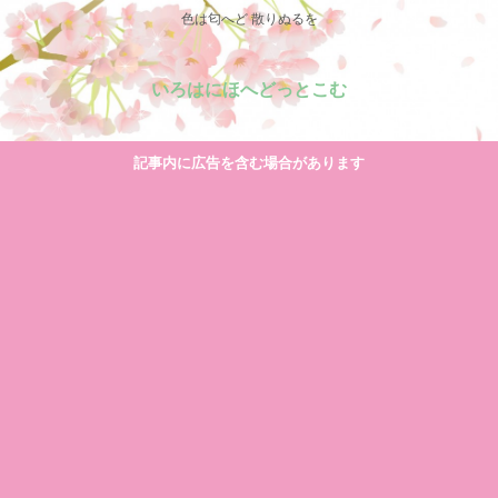
色は匂へど 散りぬるを
いろはにほへどっとこむ
記事内に広告を含む場合があります