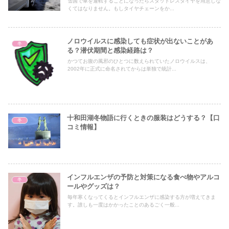
雪国で車を運転することになったらスタッドレスタイヤを用意しな
くてはなりません。もしタイヤチェーンをか...
ノロウイルスに感染しても症状が出ないことがあ
冬
る？潜伏期間と感染経路は？
かつてお腹の風邪のひとつに数えられていたノロウイルスは、
2002年に正式に命名されてからは単独で統計...
十和田湖冬物語に行くときの服装はどうする？【口
冬
コミ情報】
インフルエンザの予防と対策になる食べ物やアルコ
冬
ールやグッズは？
毎年寒くなってくるとインフルエンザに感染する方が増えてきま
す。誰しも一度はかかったことのあるごく一般...