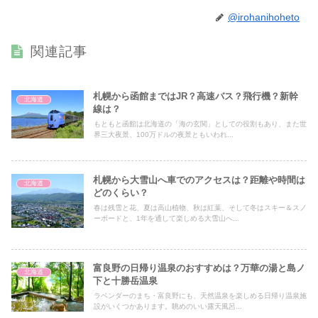
@irohanihoheto
関連記事
札幌から函館まではJR？高速バス？飛行機？新幹
北海道
線は？
もともと函館は北海道の「海の玄関」としての役割もあり、また世
界三大夜景、100万ドルの夜景ともいわれ...
札幌から大雪山へ車でのアクセスは？距離や時間は
北海道
どのくらい？
春は残雪と花、夏は高山植物、秋は紅葉、そして冬はスキー＆スノ
ーボードと、1年を通して楽しめる大雪山へ...
富良野の日帰り温泉のおすすめは？万華の湯と島ノ
北海道
下と十勝岳温泉
ラベンダーのまち・富良野にも、天然温泉を楽しめる日帰り温泉施
設がいくつかあります。眺めのいい露天風呂...