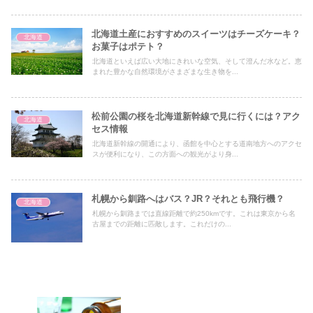
北海道土産におすすめのスイーツはチーズケーキ？
北海道
お菓子はポテト？
北海道といえば広い大地にきれいな空気、そして澄んだ水など。恵
まれた豊かな自然環境がさまざまな生き物を...
松前公園の桜を北海道新幹線で見に行くには？アク
北海道
セス情報
北海道新幹線の開通により、函館を中心とする道南地方へのアクセ
スが便利になり、この方面への観光がより身...
札幌から釧路へはバス？JR？それとも飛行機？
北海道
札幌から釧路までは直線距離で約250kmです。これは東京から名
古屋までの距離に匹敵します。これだけの...