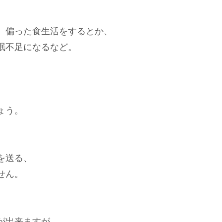
、偏った食生活をするとか、
眠不足になるなど。
ょう。
を送る、
せん。
が出来ますが、