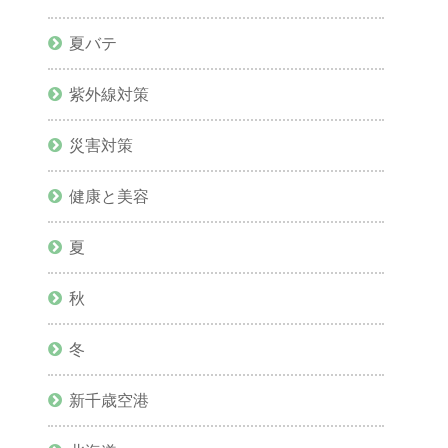
夏バテ
紫外線対策
災害対策
健康と美容
夏
秋
冬
新千歳空港