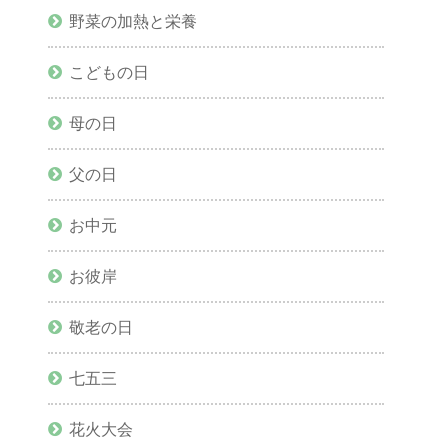
野菜の加熱と栄養
こどもの日
母の日
父の日
お中元
お彼岸
敬老の日
七五三
花火大会