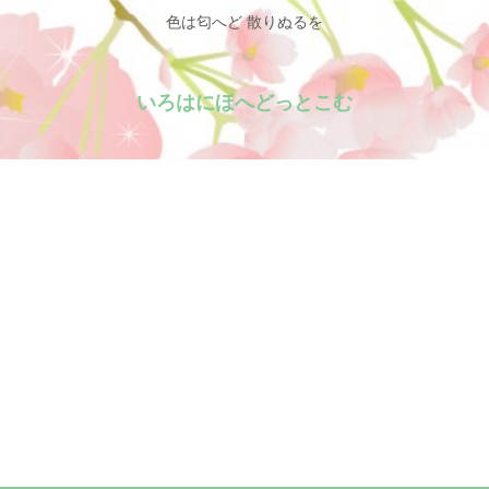
色は匂へど 散りぬるを
いろはにほへどっとこむ