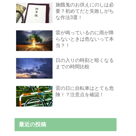
施餓鬼のお供えにのしは必
要？初めてだと失敗しがち
な作法3選！
雷が鳴っているのに雨が降
らないときは危ないって本
当？！
日の入りの時刻と暗くなる
までの時間比較
雷の日に自転車はとても危
険！？注意点を確認！
最近の投稿