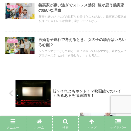
義実家が嫌い過ぎでストレス勃発!!嫁が思う義実家
生活
の嫌いな理由
暴言や嫁いびりなどの仕打ちを受けたことがあり、義実家の義家族
が嫌いでストレスが物凄く溜まっているなら...
再婚を子連れで考えるとき、女の子の場合はいろい
生活
ろ心配？
シングルマザーとして娘と一緒に頑張っているママも、素敵な人に
プロポーズされたら「再婚したい！」と考え...
嘘？それともホント！？映画館でのバイ
トあるあるを徹底調査！
映画館でのバイト面接は厳しい！？合格
するための面接対策！
メニュー
ホーム
検索
トップ
サイドバー