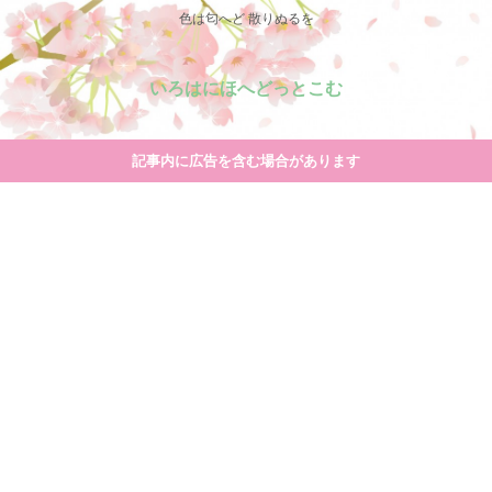
色は匂へど 散りぬるを
いろはにほへどっとこむ
記事内に広告を含む場合があります