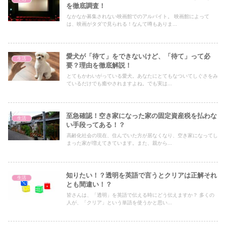
を徹底調査！
なかなか募集されない映画館でのアルバイト。 映画館によって
は、映画がタダで見られる！なんて噂もありま...
愛犬が「待て」をできないけど、「待て」って必
生活
要？理由を徹底解説！
とてもかわいがっている愛犬。あなたにとてもなついてしぐさをみ
ているだけでも癒やされますよね。でも実は...
至急確認！空き家になった家の固定資産税を払わな
生活
い手段ってある！？
高齢化社会の現在、住んでいた方が居なくなり、空き家になってし
まった家が増えてきています。また、親から...
知りたい！？透明を英語で言うとクリアは正解それ
生活
とも間違い！？
皆さんは、「透明」を英語で伝える時にどう伝えますか？ 多くの
人が、「クリア」という単語を使うかと思い...