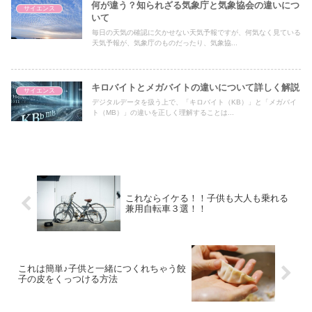
何が違う？知られざる気象庁と気象協会の違いにつ
サイエンス
いて
毎日の天気の確認に欠かせない天気予報ですが、何気なく見ている
天気予報が、気象庁のものだったり、気象協...
キロバイトとメガバイトの違いについて詳しく解説
サイエンス
デジタルデータを扱う上で、「キロバイト（KB）」と「メガバイ
ト（MB）」の違いを正しく理解することは...
これならイケる！！子供も大人も乗れる
兼用自転車３選！！
これは簡単♪子供と一緒につくれちゃう餃
子の皮をくっつける方法