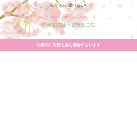
色は匂へど 散りぬるを
いろはにほへどっとこむ
記事内に広告を含む場合があります