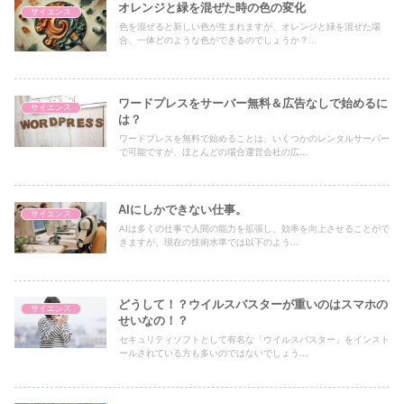
オレンジと緑を混ぜた時の色の変化
サイエンス
色を混ぜると新しい色が生まれますが、オレンジと緑を混ぜた場
合、一体どのような色ができるのでしょうか？...
ワードプレスをサーバー無料＆広告なしで始めるに
サイエンス
は？
ワードプレスを無料で始めることは、いくつかのレンタルサーバー
で可能ですが、ほとんどの場合運営会社の広...
AIにしかできない仕事。
サイエンス
AIは多くの仕事で人間の能力を拡張し、効率を向上させることがで
きますが、現在の技術水準では以下のよう...
どうして！？ウイルスバスターが重いのはスマホの
サイエンス
せいなの！？
セキュリティソフトとして有名な「ウイルスバスター」をインスト
ールされている方も多いのではないでしょう...