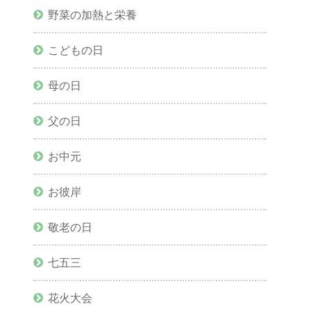
野菜の加熱と栄養
こどもの日
母の日
父の日
お中元
お彼岸
敬老の日
七五三
花火大会