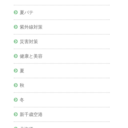
夏バテ
紫外線対策
災害対策
健康と美容
夏
秋
冬
新千歳空港