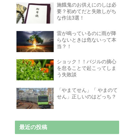
施餓鬼のお供えにのしは必
要？初めてだと失敗しがち
な作法3選！
雷が鳴っているのに雨が降
らないときは危ないって本
当？！
ショック！！バジルの摘心
を怠ることで起こってしま
う失敗談
「やまてせん」「 やまのて
せん」正しいのはどっち？
最近の投稿