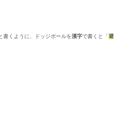
と書くように、ドッジボールを
漢字
で書くと「
避