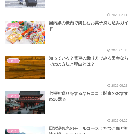
2025.02.14
国内線の機内で楽しむお菓子持ち込みガイ
旅行
ド
2025.01.30
知っている？電車の乗り方でみる田舎なら
旅行
ではの方法と理由とは？
2021.06.26
七福神巡りをするならココ！関東のおすす
旅行
め10選☆
2021.04.27
田沢湖観光のモデルコース！たつこ像と神
旅行