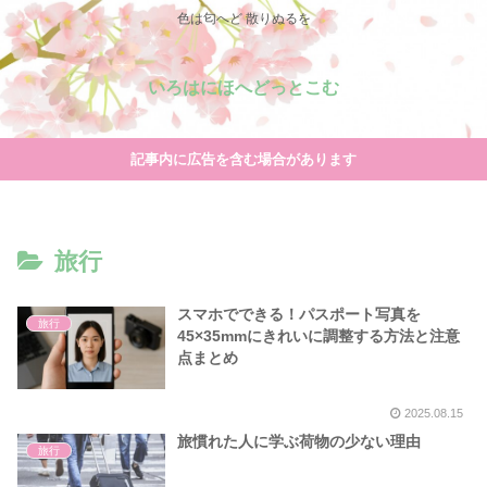
色は匂へど 散りぬるを
いろはにほへどっとこむ
記事内に広告を含む場合があります
旅行
スマホでできる！パスポート写真を
旅行
45×35mmにきれいに調整する方法と注意
点まとめ
2025.08.15
旅慣れた人に学ぶ荷物の少ない理由
旅行