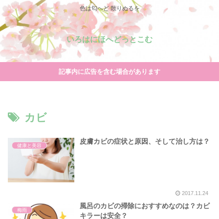
色は匂へど 散りぬるを
いろはにほへどっとこむ
記事内に広告を含む場合があります
カビ
皮膚カビの症状と原因、そして治し方は？
健康と美容
2017.11.24
風呂のカビの掃除におすすめなのは？カビ
梅雨
キラーは安全？