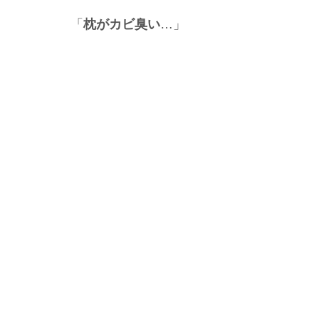
「
枕がカビ臭い
…」