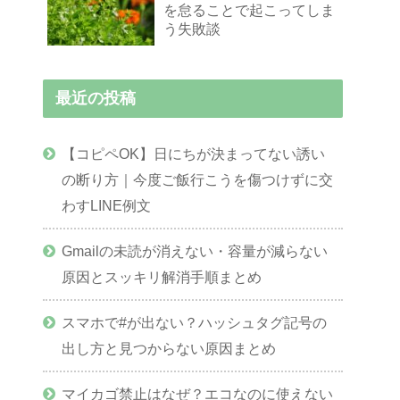
を怠ることで起こってしま
う失敗談
最近の投稿
【コピペOK】日にちが決まってない誘い
の断り方｜今度ご飯行こうを傷つけずに交
わすLINE例文
Gmailの未読が消えない・容量が減らない
原因とスッキリ解消手順まとめ
スマホで#が出ない？ハッシュタグ記号の
出し方と見つからない原因まとめ
マイカゴ禁止はなぜ？エコなのに使えない