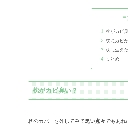
目
枕がカビ
枕にカビ
枕に生え
まとめ
枕がカビ臭い？
枕のカバーを外してみて
黒い点々
でもあれ