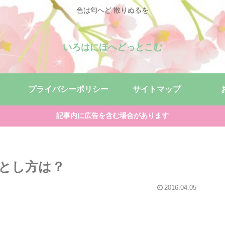
色は匂へど 散りぬるを
いろはにほへどっとこむ
プライバシーポリシー
サイトマップ
記事内に広告を含む場合があります
とし方は？
2016.04.05