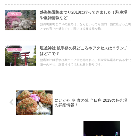
熱海梅園梅まつり2019に行ってきました！駐車場
お祭り
や混雑情報など
熱海梅園梅まつりの魅力は、なんといっても園内一面に広がった梅
とその香りが魅力です。園内は多種多様な梅...
塩釜神社 帆手祭の見どころやアクセスは？ランチ
お祭り
はどこで？
鹽竈神社帆手祭は奥州一ノ宮と称される、宮城県塩竈市にある東北
随一の神社、塩竈神社で行われるお祭りです...
にいがた 冬 食の陣 当日座 2019の各会場
の詳細情報！