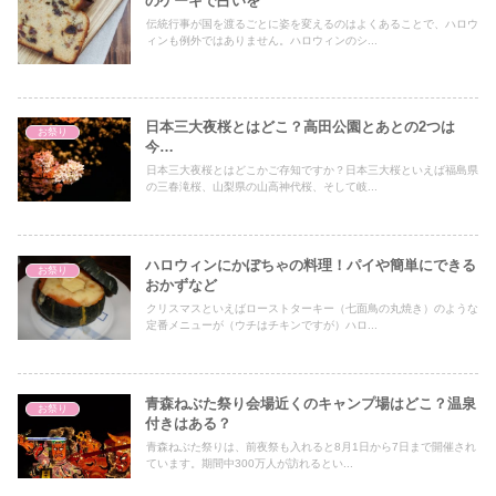
のケーキで占いを
伝統行事が国を渡るごとに姿を変えるのはよくあることで、ハロウ
ィンも例外ではありません。ハロウィンのシ...
日本三大夜桜とはどこ？高田公園とあとの2つは
お祭り
今…
日本三大夜桜とはどこかご存知ですか？日本三大桜といえば福島県
の三春滝桜、山梨県の山高神代桜、そして岐...
ハロウィンにかぼちゃの料理！パイや簡単にできる
お祭り
おかずなど
クリスマスといえばローストターキー（七面鳥の丸焼き）のような
定番メニューが（ウチはチキンですが）ハロ...
青森ねぶた祭り会場近くのキャンプ場はどこ？温泉
お祭り
付きはある？
青森ねぶた祭りは、前夜祭も入れると8月1日から7日まで開催され
ています。期間中300万人が訪れるとい...