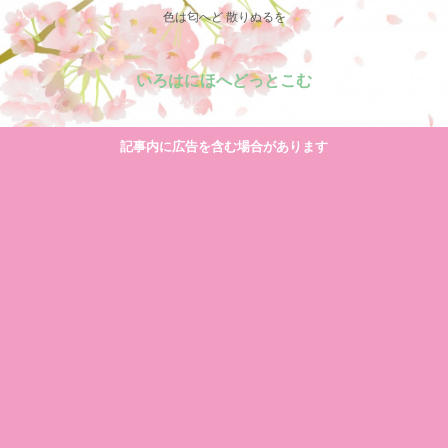
色は匂へど 散りぬるを
いろはにほへどっとこむ
記事内に広告を含む場合があります