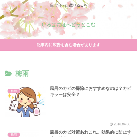
色は匂へど 散りぬるを
いろはにほへどっとこむ
記事内に広告を含む場合があります
梅雨
風呂のカビの掃除におすすめなのは？カビ
梅雨
キラーは安全？
2016.04.08
風呂のカビ対策あれこれ。効果的に防止す
梅雨