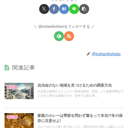
@irohanihohetoをフォローする
@irohanihoheto
関連記事
自治会のない地域を見つけるための調査方法
生活
自治会は地域のコミュニティ形成や防災、防犯、ゴミ収集管理など
に大きく関わる組織ですが、近年では加入率...
家庭のカレーは季節を問わず腐るって本当!?冬の保
生活
存に注意せよ!
カレーはたとえ寒い冬であっても、保存の仕方が悪いと腐ることが