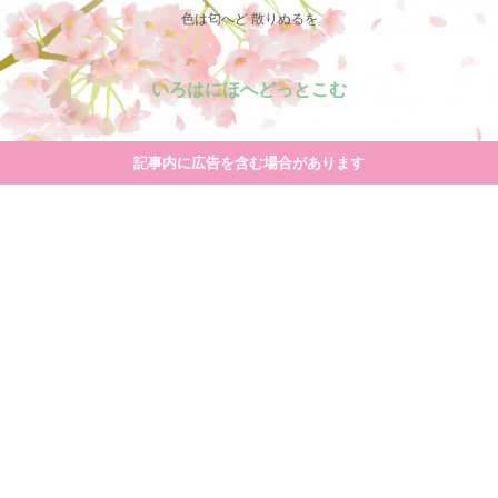
色は匂へど 散りぬるを
いろはにほへどっとこむ
記事内に広告を含む場合があります