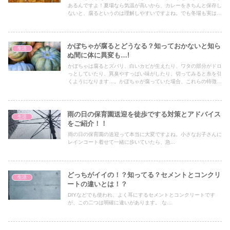
あるんですよ！夏場なら気温が高いから、カレーをきちんと保存し
ないと、腐るというのは理解しやすいですよね。でも冬場も実は油
断できないのです！
かぼちゃが腐るとどうなる？知っておかないと知ら
生活
ぬ間に体に異変も…!
かぼちゃは腐るとズバリ、白いカビが生えたり、ワタの部分がドロ
っとしていたり、異臭やすっばい味がしたり、切ってみると糸を引
くようになります…。かぼちゃが腐っていた場合、これらの特徴を
知っておかないと、食中毒を引き起こしてしまう可能性もあるんで
すよ！
雨の日の保育園送迎を徒歩でする対策とアドバイス
生活
をご紹介！！
雨の日の保育園の送迎って本当に大変ですよね。小さなお子さんに
レインコート着せて一緒に歩いていたら、急...
どっちがイイの！？知ってる？セメントとコンクリ
生活
ートの違いとは！？
DIYなどでも使われ、よく耳にするセメントとコンクリートです
が、この二つは明確に違いがあります。 な...