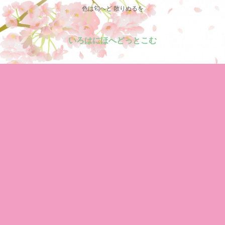
色は匂へど 散りぬるを
いろはにほへどっとこむ