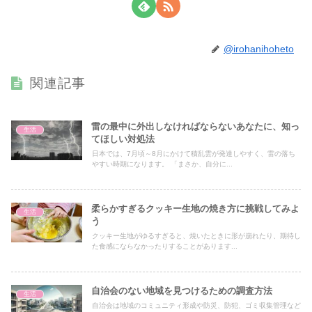
@irohanihoheto
関連記事
雷の最中に外出しなければならないあなたに、知っ
生活
てほしい対処法
日本では、7月頃～8月にかけて積乱雲が発達しやすく、雷の落ち
やすい時期になります。 「まさか、自分に...
柔らかすぎるクッキー生地の焼き方に挑戦してみよ
生活
う
クッキー生地がゆるすぎると、焼いたときに形が崩れたり、期待し
た食感にならなかったりすることがあります...
自治会のない地域を見つけるための調査方法
生活
自治会は地域のコミュニティ形成や防災、防犯、ゴミ収集管理など