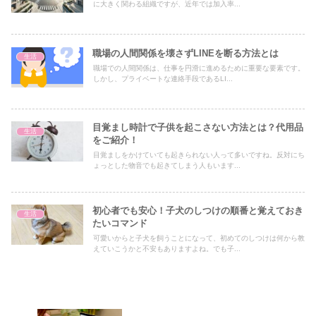
に大きく関わる組織ですが、近年では加入率...
職場の人間関係を壊さずLINEを断る方法とは
生活
職場での人間関係は、仕事を円滑に進めるために重要な要素です。
しかし、プライベートな連絡手段であるLI...
目覚まし時計で子供を起こさない方法とは？代用品
生活
をご紹介！
目覚ましをかけていても起きられない人って多いですね。反対にち
ょっとした物音でも起きてしまう人もいます...
初心者でも安心！子犬のしつけの順番と覚えておき
生活
たいコマンド
可愛いからと子犬を飼うことになって、初めてのしつけは何から教
えていこうかと不安もありますよね。でも子...