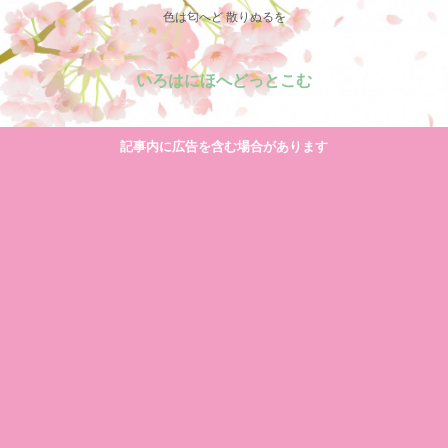
色は匂へど 散りぬるを
いろはにほへどっとこむ
記事内に広告を含む場合があります