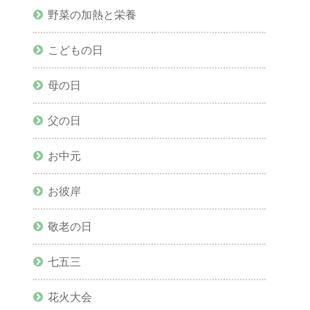
野菜の加熱と栄養
こどもの日
母の日
父の日
お中元
お彼岸
敬老の日
七五三
花火大会