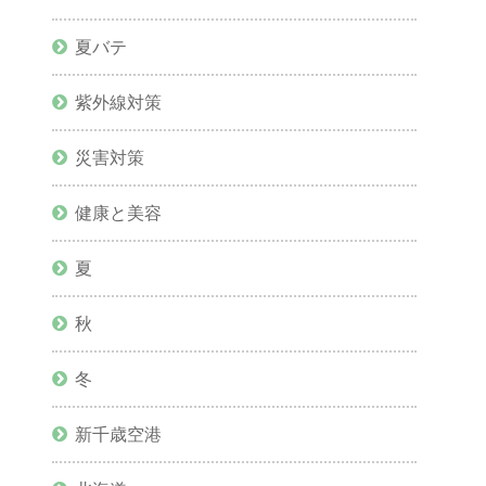
夏バテ
紫外線対策
災害対策
健康と美容
夏
秋
冬
新千歳空港