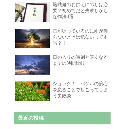
施餓鬼のお供えにのしは必
要？初めてだと失敗しがち
な作法3選！
雷が鳴っているのに雨が降
らないときは危ないって本
当？！
日の入りの時刻と暗くなる
までの時間比較
ショック！！バジルの摘心
を怠ることで起こってしま
う失敗談
最近の投稿