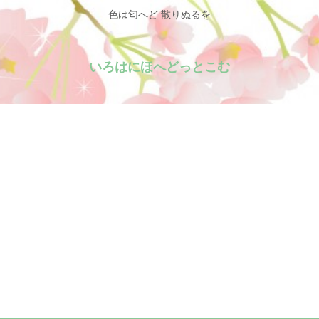
色は匂へど 散りぬるを
いろはにほへどっとこむ