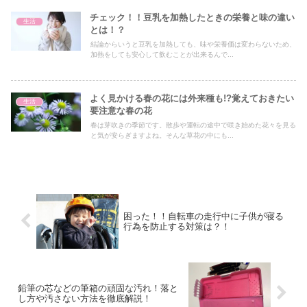
チェック！！豆乳を加熱したときの栄養と味の違い
生活
とは！？
結論からいうと豆乳を加熱しても、味や栄養価は変わらないため、
加熱をしても安心して飲むことが出来るんで...
よく見かける春の花には外来種も!?覚えておきたい
生活
要注意な春の花
春は芽吹きの季節です。散歩や運転の途中で咲き始めた花々を見る
と気が安らぎますよね。そんな草花の中にも...
困った！！自転車の走行中に子供が寝る
行為を防止する対策は？！
鉛筆の芯などの筆箱の頑固な汚れ！落と
し方や汚さない方法を徹底解説！