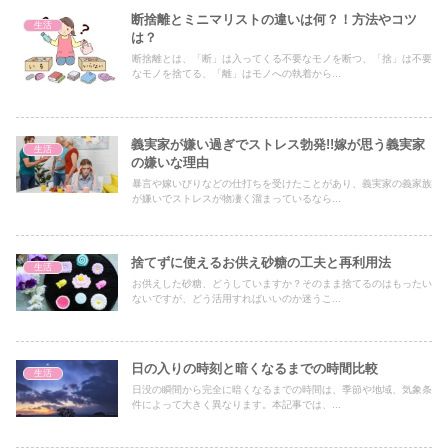
断捨離とミニマリストの違いは何？！方法やコツ
生活
は？
断捨離とは、「断」は入ってくる不要なモノを断つ、「捨」は不要
なモノを捨てる、「離」はモノへの執着から...
義実家が嫌い過ぎでストレス勃発!!嫁が思う義実家
生活
の嫌いな理由
暴言や嫁いびりなどの仕打ちを受けたことがあり、義実家の義家族
が嫌いでストレスが物凄く溜まっているなら...
捨てずに使えるお供え砂糖の工夫と再利用法
生活
お供えした砂糖、どうしていますか？そのまま捨てるのはもったい
ないですが、どう活用すればいいのか迷うこ...
日の入りの時刻と暗くなるまでの時間比較
生活
日没の瞬間から完全に暗くなるまでの時間は、季節や地域、気象条
件によって大きく異なります。本記事では、...