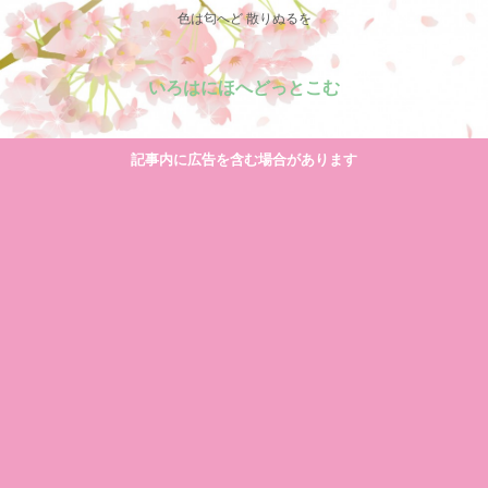
色は匂へど 散りぬるを
いろはにほへどっとこむ
記事内に広告を含む場合があります