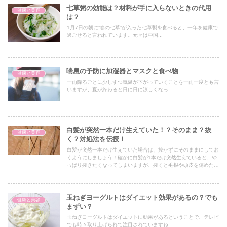
七草粥の効能は？材料が手に入らないときの代用
健康と美容
は？
1月7日の朝に”春の七草”が入った七草粥を食べると、一年を健康で
過ごせると言われています。元々は中国...
喘息の予防に加湿器とマスクと食べ物
健康と美容
一雨降るごとに少しずつ気温が下がっていくことを一雨一度とも言
いますが、夏が終わると日に日に涼しくなっ...
白髪が突然一本だけ生えていた！？そのまま？抜
健康と美容
く？対処法を伝授！
白髪が突然一本だけ生えていた場合は、抜かずにそのままにしてお
くようにしましょう！確かに白髪が1本だけ突然生えていると、や
っぱり抜きたくなってしまいますが、抜くと毛根や頭皮を傷めた
り、健康な髪が生えにくくなってしまいます。
玉ねぎヨーグルトはダイエット効果があるの？でも
健康と美容
まずい？
玉ねぎヨーグルトはダイエットに効果があるということで、テレビ
でも時々取り上げられて注目されていますね...