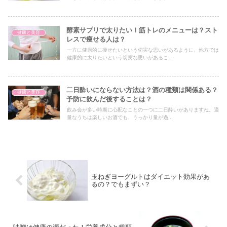
酵素サプリで太りたい！筋トレのメニューは？スト
健康と美容
レスで痩せる人は？
一方に健康的に痩せたいという切実な思いがあるように、他方では
健康的に太りたいという切実な思いがあるこ...
二日酔いにならない方法は？酒の種類は関係ある？
健康と美容
予防に飲んだ後することは？
飲み会が多い時期に心配なことの一つに二日酔いがありますね。適
量なうちは楽しいお酒でも、うっかり量が過...
玉ねぎヨーグルトはダイエット効果があ
るの？でもまずい？