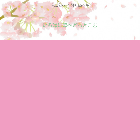
色は匂へど 散りぬるを
いろはにほへどっとこむ